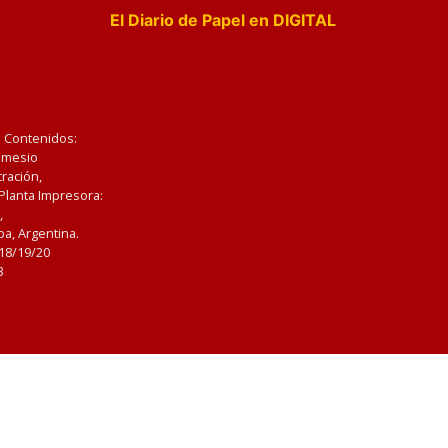
El Diario de Papel en DIGITAL
e Contenidos:
Nemesio
ración,
 Planta Impresora:
,
a, Argentina.
/18/19/20
3