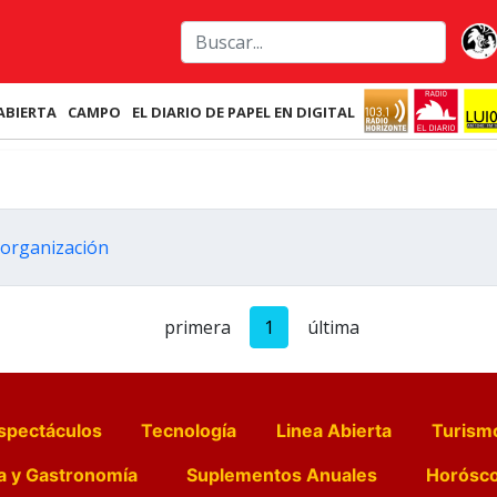
ABIERTA
CAMPO
EL DIARIO DE PAPEL EN DIGITAL
a organización
primera
1
última
spectáculos
Tecnología
Linea Abierta
Turism
a y Gastronomía
Suplementos Anuales
Horósc