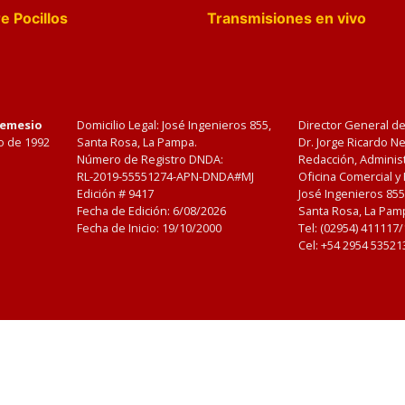
e Pocillos
Transmisiones en vivo
Nemesio
Domicilio Legal: José Ingenieros 855,
Director General d
o de 1992
Santa Rosa, La Pampa.
Dr. Jorge Ricardo 
Número de Registro DNDA:
Redacción, Administ
RL-2019-55551274-APN-DNDA#MJ
Oficina Comercial y
Edición #
9417
José Ingenieros 855
Fecha de Edición:
6/08/2026
Santa Rosa, La Pamp
Fecha de Inicio: 19/10/2000
Tel: (02954) 411117
Cel: +54 2954 53521