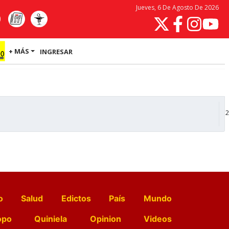
Jueves, 6 De Agosto De 2026
+ MÁS
INGRESAR
2
o
Salud
Edictos
País
Mundo
opo
Quiniela
Opinion
Videos