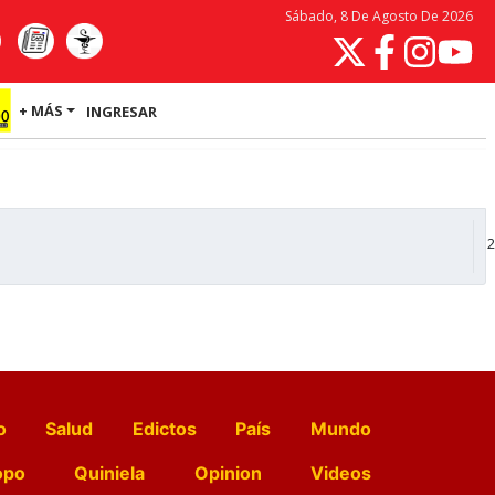
Sábado, 8 De Agosto De 2026
+ MÁS
INGRESAR
2
o
Salud
Edictos
País
Mundo
opo
Quiniela
Opinion
Videos