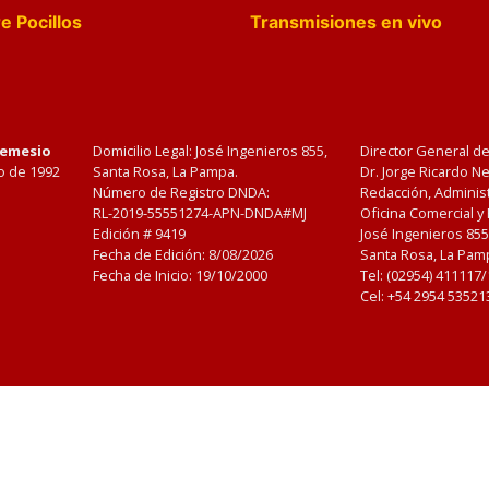
e Pocillos
Transmisiones en vivo
Nemesio
Domicilio Legal: José Ingenieros 855,
Director General d
o de 1992
Santa Rosa, La Pampa.
Dr. Jorge Ricardo 
Número de Registro DNDA:
Redacción, Administ
RL-2019-55551274-APN-DNDA#MJ
Oficina Comercial y
Edición #
9419
José Ingenieros 855
Fecha de Edición:
8/08/2026
Santa Rosa, La Pamp
Fecha de Inicio: 19/10/2000
Tel: (02954) 411117
Cel: +54 2954 53521