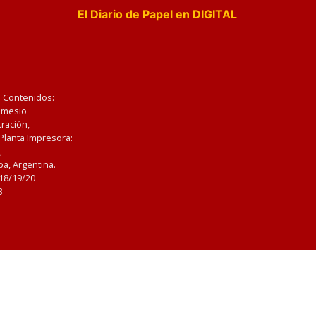
El Diario de Papel en DIGITAL
e Contenidos:
Nemesio
ración,
 Planta Impresora:
,
a, Argentina.
/18/19/20
3