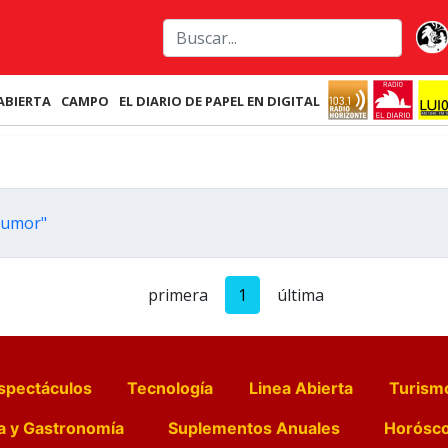
ABIERTA
CAMPO
EL DIARIO DE PAPEL EN DIGITAL
rhumor"
primera
1
última
spectáculos
Tecnología
Linea Abierta
Turism
a y Gastronomía
Suplementos Anuales
Horósc