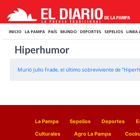
INICIO
LA PAMPA
PAÍS
MUNDO
DEPORTES
SEPELIOS
LINEA 
Hiperhumor
Murió Julio Frade, el último sobreviviente de "Hipe
La Pampa
Sepelios
Deportes
E
Culturales
Agro La Pampa
Cocin