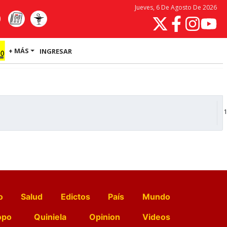
Jueves, 6 De Agosto De 2026
+ MÁS
INGRESAR
1
o
Salud
Edictos
País
Mundo
opo
Quiniela
Opinion
Videos