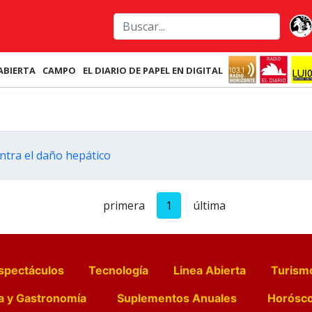
ABIERTA
CAMPO
EL DIARIO DE PAPEL EN DIGITAL
ontra el daño hepático
primera
1
última
spectáculos
Tecnología
Linea Abierta
Turism
a y Gastronomía
Suplementos Anuales
Horósc