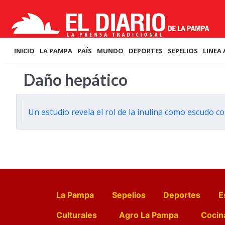
INICIO
LA PAMPA
PAÍS
MUNDO
DEPORTES
SEPELIOS
LINEA 
Daño hepático
Un estudio revela el rol de la inulina como escudo c
La Pampa
Sepelios
Deportes
E
Culturales
Agro La Pampa
Cocin