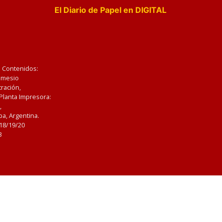
El Diario de Papel en DIGITAL
e Contenidos:
Nemesio
ración,
 Planta Impresora:
,
a, Argentina.
/18/19/20
3