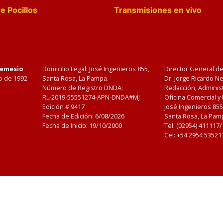
e Pocillos
Transmisiones en vivo
Nemesio
Domicilio Legal: José Ingenieros 855,
Director General d
o de 1992
Santa Rosa, La Pampa.
Dr. Jorge Ricardo 
Número de Registro DNDA:
Redacción, Administ
RL-2019-55551274-APN-DNDA#MJ
Oficina Comercial y
Edición #
9417
José Ingenieros 855
Fecha de Edición:
6/08/2026
Santa Rosa, La Pamp
Fecha de Inicio: 19/10/2000
Tel: (02954) 411117
Cel: +54 2954 53521