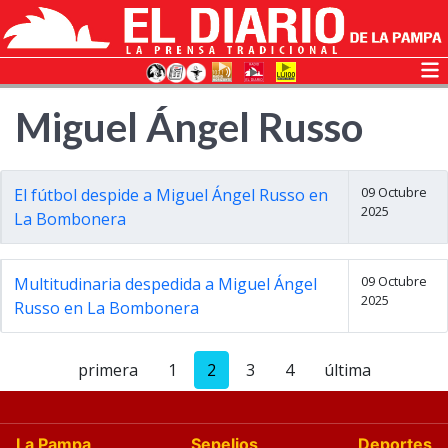
Miguel Ángel Russo
09 Octubre
El fútbol despide a Miguel Ángel Russo en
2025
La Bombonera
09 Octubre
Multitudinaria despedida a Miguel Ángel
2025
Russo en La Bombonera
primera
1
2
3
4
última
La Pampa
Sepelios
Deportes