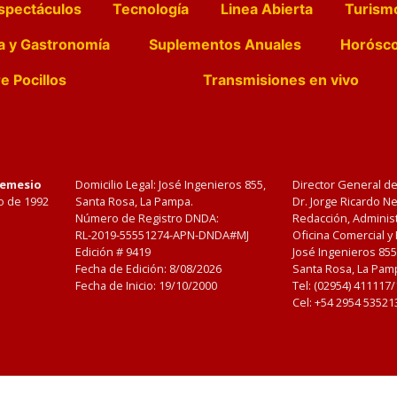
spectáculos
Tecnología
Linea Abierta
Turism
a y Gastronomía
Suplementos Anuales
Horósc
e Pocillos
Transmisiones en vivo
Nemesio
Domicilio Legal: José Ingenieros 855,
Director General d
o de 1992
Santa Rosa, La Pampa.
Dr. Jorge Ricardo 
Número de Registro DNDA:
Redacción, Administ
RL-2019-55551274-APN-DNDA#MJ
Oficina Comercial y
Edición #
9419
José Ingenieros 855
Fecha de Edición:
8/08/2026
Santa Rosa, La Pamp
Fecha de Inicio: 19/10/2000
Tel: (02954) 411117
Cel: +54 2954 53521