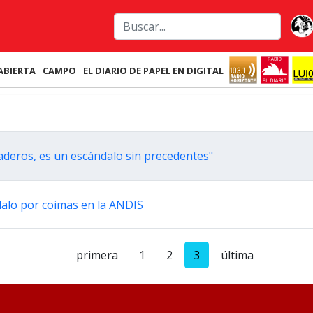
ABIERTA
CAMPO
EL DIARIO DE PAPEL EN DIGITAL
daderos, es un escándalo sin precedentes"
dalo por coimas en la ANDIS
primera
1
2
3
última