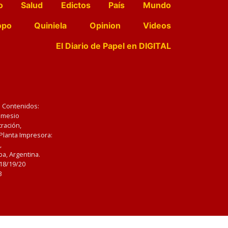
o
Salud
Edictos
País
Mundo
opo
Quiniela
Opinion
Videos
El Diario de Papel en DIGITAL
e Contenidos:
Nemesio
ración,
 Planta Impresora:
,
a, Argentina.
/18/19/20
3