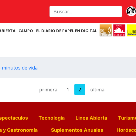
ABIERTA
CAMPO
EL DIARIO DE PAPEL EN DIGITAL
 minutos de vida
primera
1
2
última
spectáculos
Tecnología
Linea Abierta
Turism
a y Gastronomía
Suplementos Anuales
Horósc