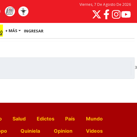
Viernes, 7 De Agosto De 2026
+ MÁS
INGRESAR
3
o
Salud
Edictos
País
Mundo
opo
Quiniela
Opinion
Videos