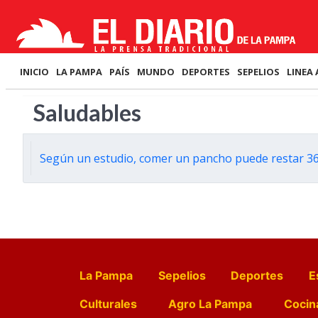
INICIO
LA PAMPA
PAÍS
MUNDO
DEPORTES
SEPELIOS
LINEA 
Saludables
Según un estudio, comer un pancho puede restar 36
La Pampa
Sepelios
Deportes
E
Culturales
Agro La Pampa
Cocin