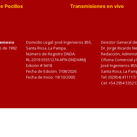
e Pocillos
Transmisiones en vivo
Nemesio
Domicilio Legal: José Ingenieros 855,
Director General d
o de 1992
Santa Rosa, La Pampa.
Dr. Jorge Ricardo 
Número de Registro DNDA:
Redacción, Administ
RL-2019-55551274-APN-DNDA#MJ
Oficina Comercial y
Edición #
9418
José Ingenieros 855
Fecha de Edición:
7/08/2026
Santa Rosa, La Pamp
Fecha de Inicio: 19/10/2000
Tel: (02954) 411117
Cel: +54 2954 53521