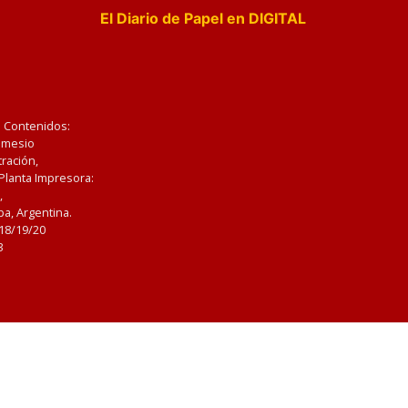
El Diario de Papel en DIGITAL
e Contenidos:
Nemesio
ración,
 Planta Impresora:
,
a, Argentina.
/18/19/20
3