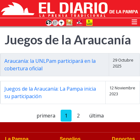
Juegos de la Araucanía
29 Octubre
Araucanía: la UNLPam participará en la
2025
cobertura oficial
12 Noviembre
Juegos de la Araucanía: La Pampa inicia
2023
su participación
primera
1
2
última
La Pampa
Sepelios
Deportes