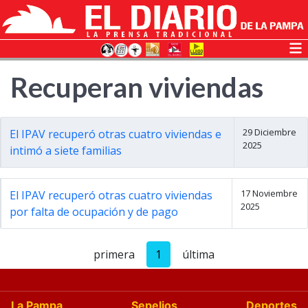
Recuperan viviendas
29 Diciembre
El IPAV recuperó otras cuatro viviendas e
2025
intimó a siete familias
17 Noviembre
El IPAV recuperó otras cuatro viviendas
2025
por falta de ocupación y de pago
primera
1
última
La Pampa
Sepelios
Deportes