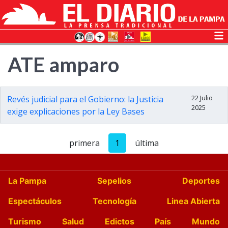
ATE amparo
22 Julio
Revés judicial para el Gobierno: la Justicia
2025
exige explicaciones por la Ley Bases
primera
1
última
La Pampa
Sepelios
Deportes
Espectáculos
Tecnología
Linea Abierta
Turismo
Salud
Edictos
País
Mundo