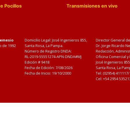
e Pocillos
Transmisiones en vivo
Nemesio
Domicilio Legal: José Ingenieros 855,
Director General d
o de 1992
Santa Rosa, La Pampa.
Dr. Jorge Ricardo 
Número de Registro DNDA:
Redacción, Administ
RL-2019-55551274-APN-DNDA#MJ
Oficina Comercial y
Edición #
9418
José Ingenieros 855
Fecha de Edición:
7/08/2026
Santa Rosa, La Pamp
Fecha de Inicio: 19/10/2000
Tel: (02954) 411117
Cel: +54 2954 53521