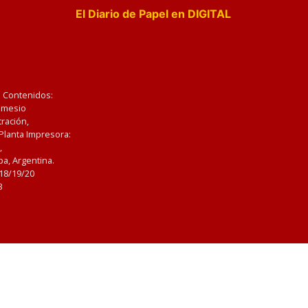
El Diario de Papel en DIGITAL
e Contenidos:
Nemesio
ración,
 Planta Impresora:
,
a, Argentina.
/18/19/20
3