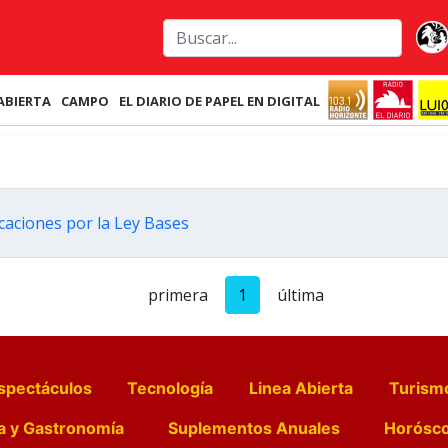
ABIERTA
CAMPO
EL DIARIO DE PAPEL EN DIGITAL
licaciones por la Ley Bases
primera
1
última
spectáculos
Tecnología
Linea Abierta
Turism
a y Gastronomía
Suplementos Anuales
Horósc