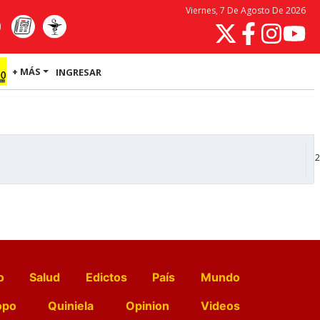
Viernes, 7 De Agosto De 2026
+ MÁS
INGRESAR
2
o
Salud
Edictos
País
Mundo
opo
Quiniela
Opinion
Videos