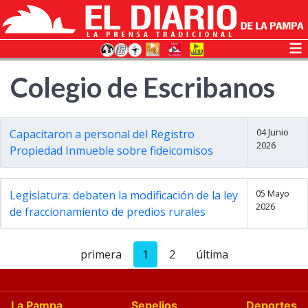
Colegio de Escribanos
04 Junio
Capacitaron a personal del Registro
2026
Propiedad Inmueble sobre fideicomisos
05 Mayo
Legislatura: debaten la modificación de la ley
2026
de fraccionamiento de predios rurales
primera
1
2
última
La Pampa
Sepelios
Deportes