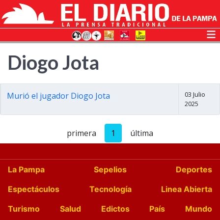
Diogo Jota
03 Julio
Murió el jugador Diogo Jota
2025
primera
1
última
La Pampa
Sepelios
Deportes
Espectáculos
Tecnología
Linea Abierta
Turismo
Salud
Edictos
País
Mundo