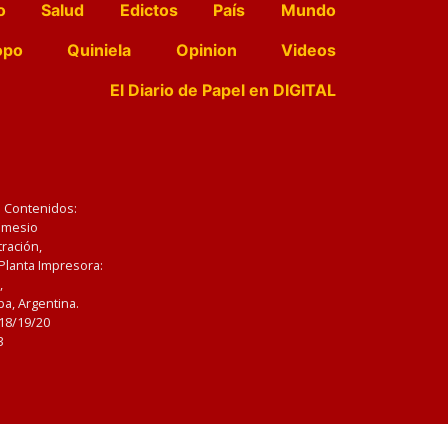
o
Salud
Edictos
País
Mundo
opo
Quiniela
Opinion
Videos
El Diario de Papel en DIGITAL
e Contenidos:
Nemesio
ración,
 Planta Impresora:
,
a, Argentina.
/18/19/20
3