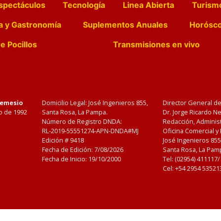
spectáculos
Tecnología
Linea Abierta
Turism
a y Gastronomía
Suplementos Anuales
Horósc
e Pocillos
Transmisiones en vivo
Nemesio
Domicilio Legal: José Ingenieros 855,
Director General d
o de 1992
Santa Rosa, La Pampa.
Dr. Jorge Ricardo 
Número de Registro DNDA:
Redacción, Administ
RL-2019-55551274-APN-DNDA#MJ
Oficina Comercial y
Edición #
9418
José Ingenieros 855
Fecha de Edición:
7/08/2026
Santa Rosa, La Pamp
Fecha de Inicio: 19/10/2000
Tel: (02954) 411117
Cel: +54 2954 53521