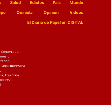
o
Salud
Edictos
País
Mundo
opo
Quiniela
Opinion
Videos
El Diario de Papel en DIGITAL
e Contenidos:
Nemesio
ración,
 Planta Impresora:
,
a, Argentina.
/18/19/20
3