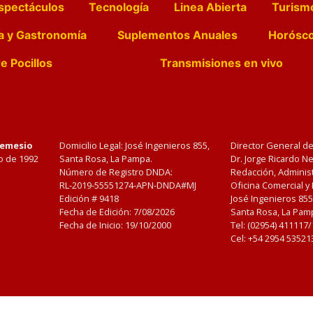
spectáculos
Tecnología
Linea Abierta
Turism
a y Gastronomía
Suplementos Anuales
Horósc
e Pocillos
Transmisiones en vivo
Nemesio
Domicilio Legal: José Ingenieros 855,
Director General d
o de 1992
Santa Rosa, La Pampa.
Dr. Jorge Ricardo 
Número de Registro DNDA:
Redacción, Administ
RL-2019-55551274-APN-DNDA#MJ
Oficina Comercial y
Edición #
9418
José Ingenieros 855
Fecha de Edición:
7/08/2026
Santa Rosa, La Pamp
Fecha de Inicio: 19/10/2000
Tel: (02954) 411117
Cel: +54 2954 53521