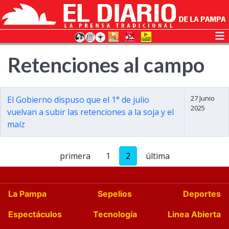
Retenciones al campo
27 Junio
El Gobierno dispuso que el 1° de julio
2025
vuelvan a subir las retenciones a la soja y el
maíz
primera
1
2
última
La Pampa
Sepelios
Deportes
Espectáculos
Tecnología
Linea Abierta