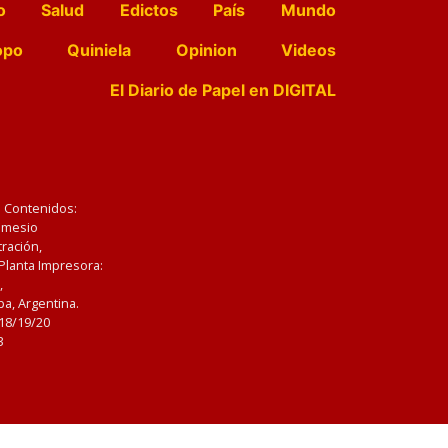
o
Salud
Edictos
País
Mundo
opo
Quiniela
Opinion
Videos
El Diario de Papel en DIGITAL
e Contenidos:
Nemesio
ración,
 Planta Impresora:
,
a, Argentina.
/18/19/20
3