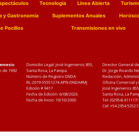
spectáculos
Tecnología
Linea Abierta
Turism
a y Gastronomía
Suplementos Anuales
Horósc
e Pocillos
Transmisiones en vivo
Nemesio
Domicilio Legal: José Ingenieros 855,
Director General d
o de 1992
Santa Rosa, La Pampa.
Dr. Jorge Ricardo 
Número de Registro DNDA:
Redacción, Administ
RL-2019-55551274-APN-DNDA#MJ
Oficina Comercial y
Edición #
9417
José Ingenieros 855
Fecha de Edición:
6/08/2026
Santa Rosa, La Pamp
Fecha de Inicio: 19/10/2000
Tel: (02954) 411117
Cel: +54 2954 53521