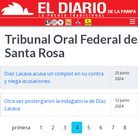
Tribunal Oral Federal de
Santa Rosa
25 Junio
Díaz Lacava acusa un complot en su contra
2024
y niega acusaciones
12 Junio
Otra vez postergaron la indagatoria de Díaz
2024
Lacava
primera
1
2
3
4
5
6
7
8