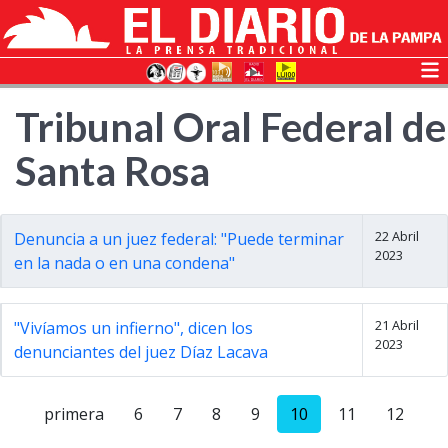
Tribunal Oral Federal de
Santa Rosa
22 Abril
Denuncia a un juez federal: "Puede terminar
2023
en la nada o en una condena"
21 Abril
"Vivíamos un infierno", dicen los
2023
denunciantes del juez Díaz Lacava
primera
6
7
8
9
10
11
12