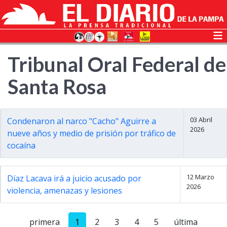
Tribunal Oral Federal de
Santa Rosa
03 Abril
Condenaron al narco "Cacho" Aguirre a
2026
nueve años y medio de prisión por tráfico de
cocaína
12 Marzo
Díaz Lacava irá a juicio acusado por
2026
violencia, amenazas y lesiones
primera
1
2
3
4
5
última