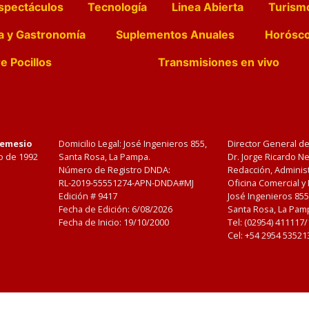
spectáculos
Tecnología
Linea Abierta
Turism
a y Gastronomía
Suplementos Anuales
Horósc
e Pocillos
Transmisiones en vivo
Nemesio
Domicilio Legal: José Ingenieros 855,
Director General d
o de 1992
Santa Rosa, La Pampa.
Dr. Jorge Ricardo 
Número de Registro DNDA:
Redacción, Administ
RL-2019-55551274-APN-DNDA#MJ
Oficina Comercial y
Edición #
9417
José Ingenieros 855
Fecha de Edición:
6/08/2026
Santa Rosa, La Pamp
Fecha de Inicio: 19/10/2000
Tel: (02954) 411117
Cel: +54 2954 53521