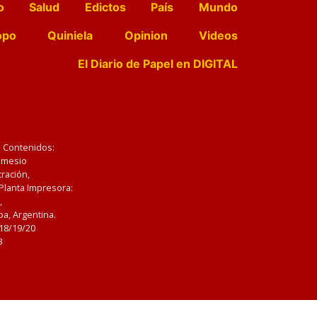
o
Salud
Edictos
País
Mundo
opo
Quiniela
Opinion
Videos
El Diario de Papel en DIGITAL
e Contenidos:
Nemesio
ración,
 Planta Impresora:
,
a, Argentina.
/18/19/20
3