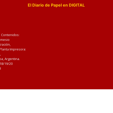
El Diario de Papel en DIGITAL
e Contenidos:
Nemesio
ración,
 Planta Impresora:
,
a, Argentina.
/18/19/20
3