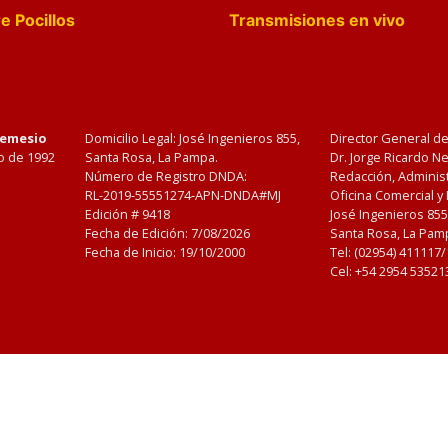
e Pocillos
Transmisiones en vivo
Nemesio
Domicilio Legal: José Ingenieros 855,
Director General d
o de 1992
Santa Rosa, La Pampa.
Dr. Jorge Ricardo 
Número de Registro DNDA:
Redacción, Administ
RL-2019-55551274-APN-DNDA#MJ
Oficina Comercial y
Edición #
9418
José Ingenieros 855
Fecha de Edición:
7/08/2026
Santa Rosa, La Pamp
Fecha de Inicio: 19/10/2000
Tel: (02954) 411117
Cel: +54 2954 53521