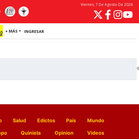
Viernes, 7 De Agosto De 2026
+ MÁS
INGRESAR
0
o
Salud
Edictos
País
Mundo
opo
Quiniela
Opinion
Videos