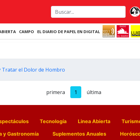
ABIERTA
CAMPO
EL DIARIO DE PAPEL EN DIGITAL
y Tratar el Dolor de Hombro
primera
1
última
spectáculos
Tecnología
Linea Abierta
Turism
a y Gastronomía
Suplementos Anuales
Horósc