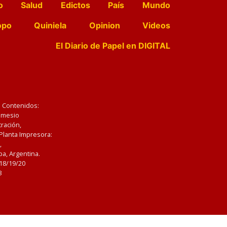
o
Salud
Edictos
País
Mundo
opo
Quiniela
Opinion
Videos
El Diario de Papel en DIGITAL
e Contenidos:
Nemesio
ración,
 Planta Impresora:
,
a, Argentina.
/18/19/20
3