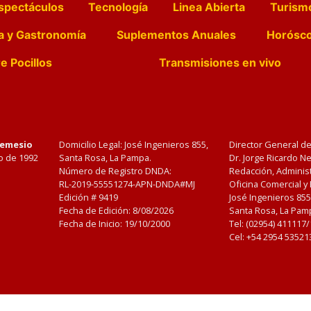
spectáculos
Tecnología
Linea Abierta
Turism
a y Gastronomía
Suplementos Anuales
Horósc
e Pocillos
Transmisiones en vivo
Nemesio
Domicilio Legal: José Ingenieros 855,
Director General d
o de 1992
Santa Rosa, La Pampa.
Dr. Jorge Ricardo 
Número de Registro DNDA:
Redacción, Administ
RL-2019-55551274-APN-DNDA#MJ
Oficina Comercial y
Edición #
9419
José Ingenieros 855
Fecha de Edición:
8/08/2026
Santa Rosa, La Pamp
Fecha de Inicio: 19/10/2000
Tel: (02954) 411117
Cel: +54 2954 53521