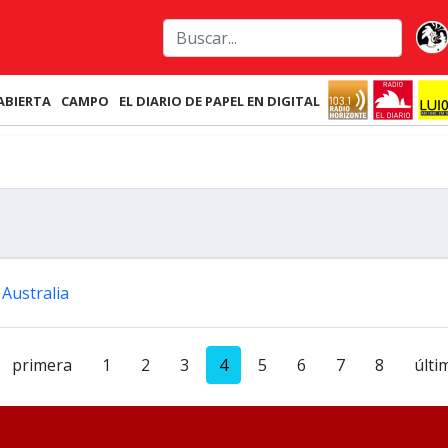
ABIERTA
CAMPO
EL DIARIO DE PAPEL EN DIGITAL
 Australia
primera
1
2
3
4
5
6
7
8
últi