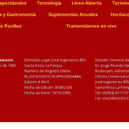
spectáculos
Tecnología
Linea Abierta
Turism
a y Gastronomía
Suplementos Anuales
Horósc
e Pocillos
Transmisiones en vivo
Nemesio
Domicilio Legal: José Ingenieros 855,
Director General d
o de 1992
Santa Rosa, La Pampa.
Dr. Jorge Ricardo 
Número de Registro DNDA:
Redacción, Administ
RL-2019-55551274-APN-DNDA#MJ
Oficina Comercial y
Edición #
9419
José Ingenieros 855
Fecha de Edición:
8/08/2026
Santa Rosa, La Pamp
Fecha de Inicio: 19/10/2000
Tel: (02954) 411117
Cel: +54 2954 53521