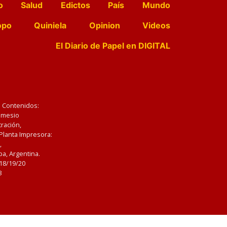
o
Salud
Edictos
País
Mundo
opo
Quiniela
Opinion
Videos
El Diario de Papel en DIGITAL
e Contenidos:
Nemesio
ración,
 Planta Impresora:
,
a, Argentina.
/18/19/20
3