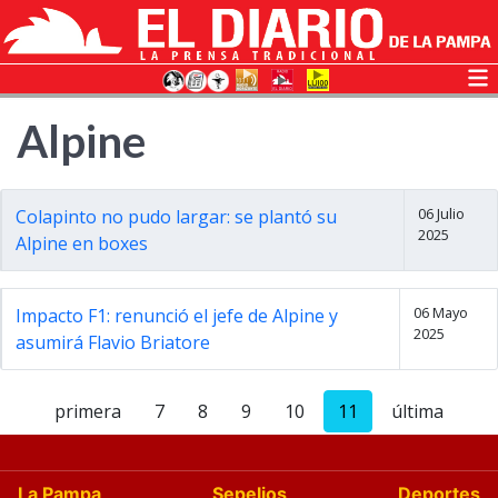
Alpine
06 Julio
Colapinto no pudo largar: se plantó su
2025
Alpine en boxes
06 Mayo
Impacto F1: renunció el jefe de Alpine y
2025
asumirá Flavio Briatore
primera
7
8
9
10
11
última
La Pampa
Sepelios
Deportes