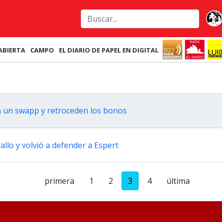
ABIERTA
CAMPO
EL DIARIO DE PAPEL EN DIGITAL
on un swapp y retroceden los bonos
llo y volvió a defender a Espert
primera
1
2
3
4
última