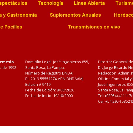
spectáculos
Tecnología
Linea Abierta
Turism
a y Gastronomía
Suplementos Anuales
Horósc
e Pocillos
Transmisiones en vivo
Nemesio
Domicilio Legal: José Ingenieros 855,
Director General d
o de 1992
Santa Rosa, La Pampa.
Dr. Jorge Ricardo 
Número de Registro DNDA:
Redacción, Administ
RL-2019-55551274-APN-DNDA#MJ
Oficina Comercial y
Edición #
9419
José Ingenieros 855
Fecha de Edición:
8/08/2026
Santa Rosa, La Pamp
Fecha de Inicio: 19/10/2000
Tel: (02954) 411117
Cel: +54 2954 53521