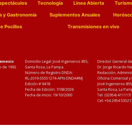
spectáculos
Tecnología
Linea Abierta
Turism
a y Gastronomía
Suplementos Anuales
Horósc
e Pocillos
Transmisiones en vivo
Nemesio
Domicilio Legal: José Ingenieros 855,
Director General d
o de 1992
Santa Rosa, La Pampa.
Dr. Jorge Ricardo 
Número de Registro DNDA:
Redacción, Administ
RL-2019-55551274-APN-DNDA#MJ
Oficina Comercial y
Edición #
9418
José Ingenieros 855
Fecha de Edición:
7/08/2026
Santa Rosa, La Pamp
Fecha de Inicio: 19/10/2000
Tel: (02954) 411117
Cel: +54 2954 53521