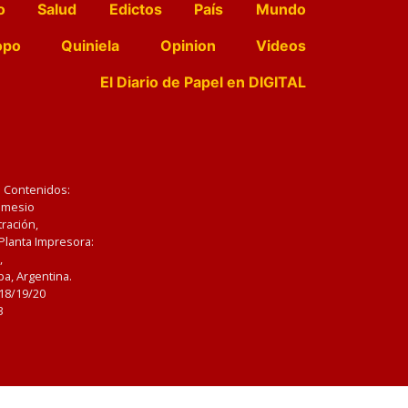
o
Salud
Edictos
País
Mundo
opo
Quiniela
Opinion
Videos
El Diario de Papel en DIGITAL
e Contenidos:
Nemesio
ración,
 Planta Impresora:
,
a, Argentina.
/18/19/20
3