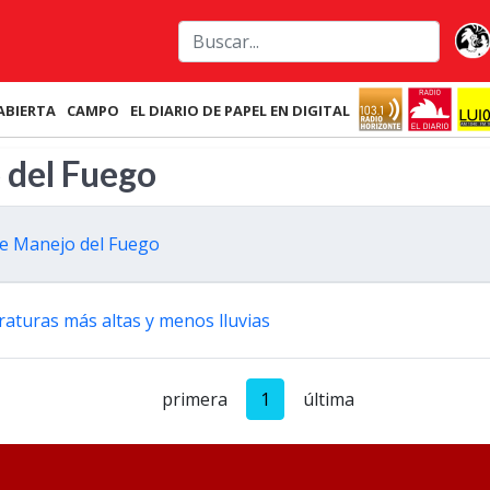
ABIERTA
CAMPO
EL DIARIO DE PAPEL EN DIGITAL
 del Fuego
de Manejo del Fuego
raturas más altas y menos lluvias
primera
1
última