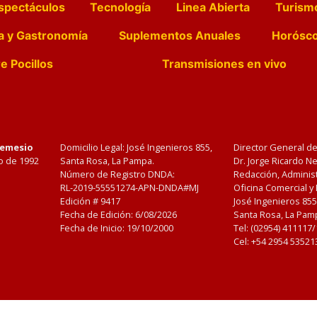
spectáculos
Tecnología
Linea Abierta
Turism
a y Gastronomía
Suplementos Anuales
Horósc
e Pocillos
Transmisiones en vivo
Nemesio
Domicilio Legal: José Ingenieros 855,
Director General d
o de 1992
Santa Rosa, La Pampa.
Dr. Jorge Ricardo 
Número de Registro DNDA:
Redacción, Administ
RL-2019-55551274-APN-DNDA#MJ
Oficina Comercial y
Edición #
9417
José Ingenieros 855
Fecha de Edición:
6/08/2026
Santa Rosa, La Pamp
Fecha de Inicio: 19/10/2000
Tel: (02954) 411117
Cel: +54 2954 53521