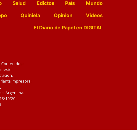
o
Salud
Edictos
País
Mundo
opo
Quiniela
Opinion
Videos
El Diario de Papel en DIGITAL
e Contenidos:
Nemesio
ración,
 Planta Impresora:
,
a, Argentina.
/18/19/20
3