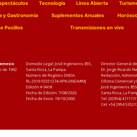
spectáculos
Tecnología
Linea Abierta
Turism
a y Gastronomía
Suplementos Anuales
Horósc
e Pocillos
Transmisiones en vivo
Nemesio
Domicilio Legal: José Ingenieros 855,
Director General d
o de 1992
Santa Rosa, La Pampa.
Dr. Jorge Ricardo 
Número de Registro DNDA:
Redacción, Administ
RL-2019-55551274-APN-DNDA#MJ
Oficina Comercial y
Edición #
9418
José Ingenieros 855
Fecha de Edición:
7/08/2026
Santa Rosa, La Pamp
Fecha de Inicio: 19/10/2000
Tel: (02954) 411117
Cel: +54 2954 53521