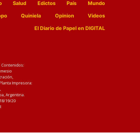
o
Salud
Edictos
País
Mundo
opo
Quiniela
Opinion
Videos
El Diario de Papel en DIGITAL
e Contenidos:
Nemesio
ración,
 Planta Impresora:
,
a, Argentina.
/18/19/20
3