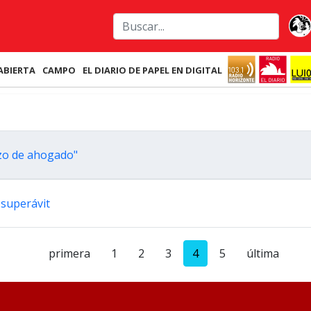
ABIERTA
CAMPO
EL DIARIO DE PAPEL EN DIGITAL
azo de ahogado"
 superávit
primera
1
2
3
4
5
última