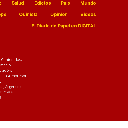
o
Salud
Edictos
País
Mundo
opo
Quiniela
Opinion
Videos
El Diario de Papel en DIGITAL
e Contenidos:
Nemesio
ración,
 Planta Impresora:
,
a, Argentina.
/18/19/20
3