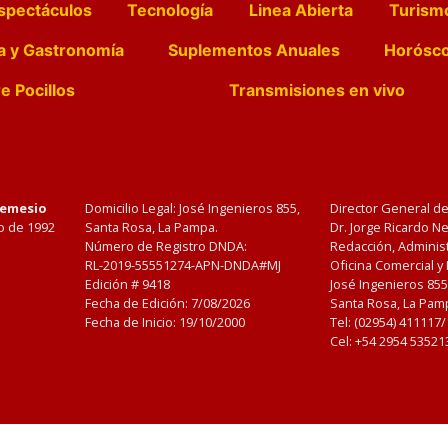
spectáculos
Tecnología
Linea Abierta
Turism
a y Gastronomía
Suplementos Anuales
Horósc
e Pocillos
Transmisiones en vivo
Nemesio
Domicilio Legal: José Ingenieros 855,
Director General d
o de 1992
Santa Rosa, La Pampa.
Dr. Jorge Ricardo 
Número de Registro DNDA:
Redacción, Administ
RL-2019-55551274-APN-DNDA#MJ
Oficina Comercial y
Edición #
9418
José Ingenieros 855
Fecha de Edición:
7/08/2026
Santa Rosa, La Pamp
Fecha de Inicio: 19/10/2000
Tel: (02954) 411117
Cel: +54 2954 53521