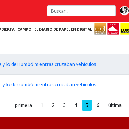
ABIERTA
CAMPO
EL DIARIO DE PAPEL EN DIGITAL
e y lo derrumbó mientras cruzaban vehículos
e y lo derrumbó mientras cruzaban vehículos
primera
1
2
3
4
5
6
última