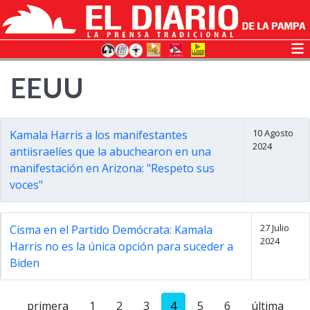
EEUU
10 Agosto
Kamala Harris a los manifestantes
2024
antiisraelíes que la abuchearon en una
manifestación en Arizona: "Respeto sus
voces"
27 Julio
Cisma en el Partido Demócrata: Kamala
2024
Harris no es la única opción para suceder a
Biden
primera
1
2
3
4
5
6
última