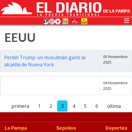
EEUU
05 Noviembre
Perdió Trump: un musulmán ganó la
2025
alcaidía de Nueva York
04 Noviembre
2025
primera
1
2
3
4
5
6
última
La Pampa
Sepelios
Deportes