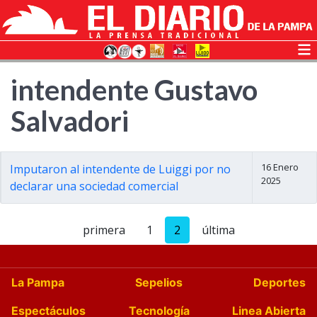
intendente Gustavo
Salvadori
16 Enero
Imputaron al intendente de Luiggi por no
2025
declarar una sociedad comercial
primera
1
2
última
La Pampa
Sepelios
Deportes
Espectáculos
Tecnología
Linea Abierta