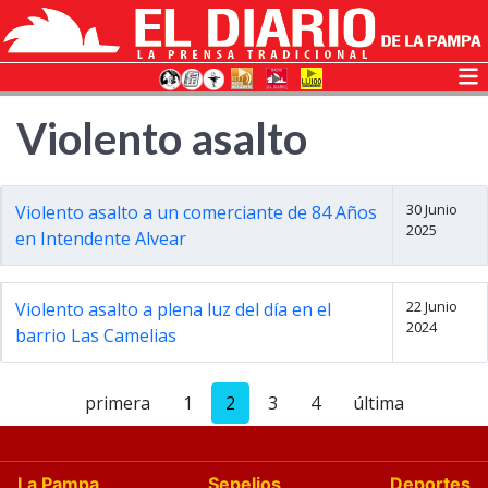
Violento asalto
30 Junio
Violento asalto a un comerciante de 84 Años
2025
en Intendente Alvear
22 Junio
Violento asalto a plena luz del día en el
2024
barrio Las Camelias
primera
1
2
3
4
última
La Pampa
Sepelios
Deportes