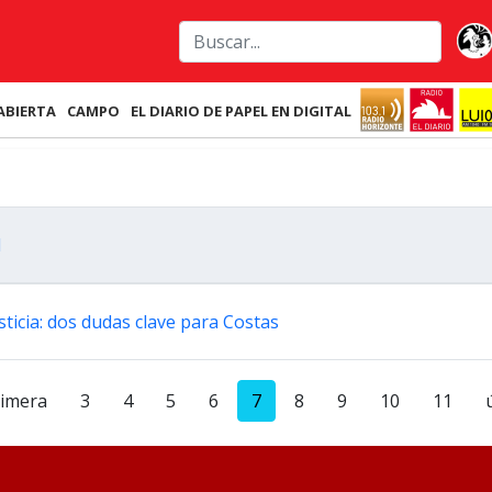
ABIERTA
CAMPO
EL DIARIO DE PAPEL EN DIGITAL
l
sticia: dos dudas clave para Costas
rimera
3
4
5
6
7
8
9
10
11