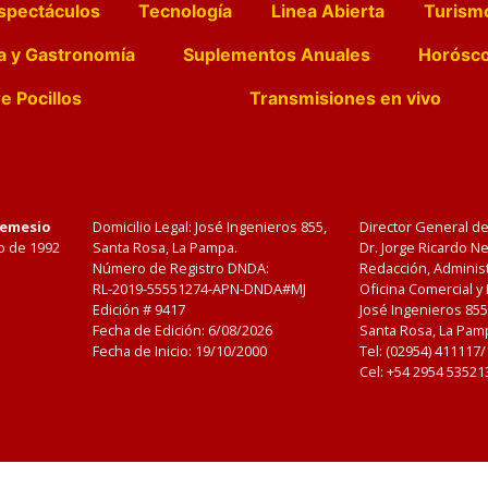
spectáculos
Tecnología
Linea Abierta
Turism
a y Gastronomía
Suplementos Anuales
Horósc
e Pocillos
Transmisiones en vivo
Nemesio
Domicilio Legal: José Ingenieros 855,
Director General d
o de 1992
Santa Rosa, La Pampa.
Dr. Jorge Ricardo 
Número de Registro DNDA:
Redacción, Administ
RL-2019-55551274-APN-DNDA#MJ
Oficina Comercial y
Edición #
9417
José Ingenieros 855
Fecha de Edición:
6/08/2026
Santa Rosa, La Pamp
Fecha de Inicio: 19/10/2000
Tel: (02954) 411117
Cel: +54 2954 53521