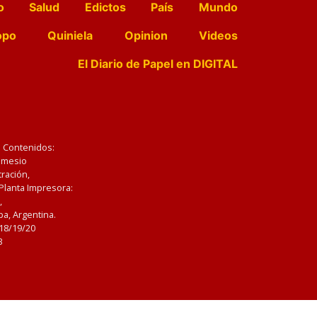
o
Salud
Edictos
País
Mundo
opo
Quiniela
Opinion
Videos
El Diario de Papel en DIGITAL
e Contenidos:
Nemesio
ración,
 Planta Impresora:
,
a, Argentina.
/18/19/20
3