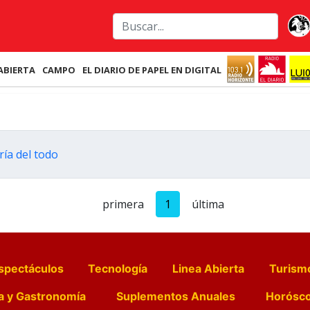
ABIERTA
CAMPO
EL DIARIO DE PAPEL EN DIGITAL
ría del todo
primera
1
última
spectáculos
Tecnología
Linea Abierta
Turism
a y Gastronomía
Suplementos Anuales
Horósc