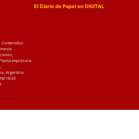
El Diario de Papel en DIGITAL
e Contenidos:
Nemesio
ración,
 Planta Impresora:
,
a, Argentina.
/18/19/20
3