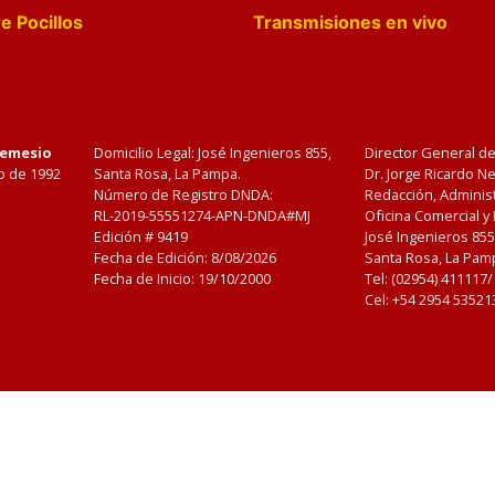
e Pocillos
Transmisiones en vivo
Nemesio
Domicilio Legal: José Ingenieros 855,
Director General d
o de 1992
Santa Rosa, La Pampa.
Dr. Jorge Ricardo 
Número de Registro DNDA:
Redacción, Administ
RL-2019-55551274-APN-DNDA#MJ
Oficina Comercial y
Edición #
9419
José Ingenieros 855
Fecha de Edición:
8/08/2026
Santa Rosa, La Pamp
Fecha de Inicio: 19/10/2000
Tel: (02954) 411117
Cel: +54 2954 53521