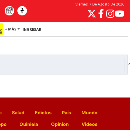
Viernes, 7 De Agosto De 2026
+ MÁS
INGRESAR
2
o
Salud
Edictos
País
Mundo
opo
Quiniela
Opinion
Videos