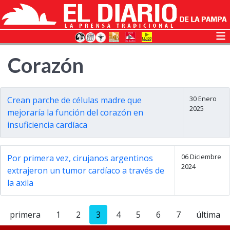
Corazón
30 Enero
Crean parche de células madre que
2025
mejoraría la función del corazón en
insuficiencia cardíaca
06 Diciembre
Por primera vez, cirujanos argentinos
2024
extrajeron un tumor cardíaco a través de
la axila
primera
1
2
3
4
5
6
7
última