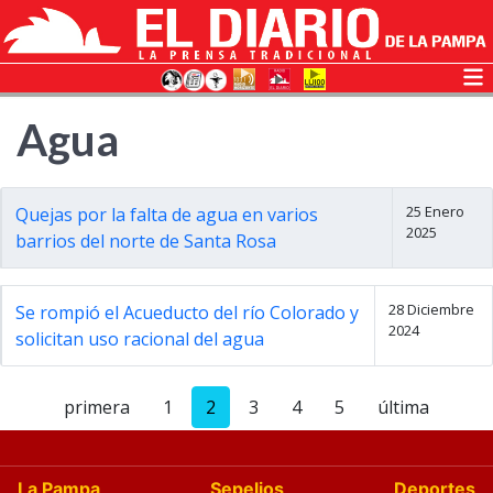
Agua
25 Enero
Quejas por la falta de agua en varios
2025
barrios del norte de Santa Rosa
28 Diciembre
Se rompió el Acueducto del río Colorado y
2024
solicitan uso racional del agua
primera
1
2
3
4
5
última
La Pampa
Sepelios
Deportes