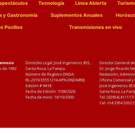
spectáculos
Tecnología
Linea Abierta
Turism
a y Gastronomía
Suplementos Anuales
Horósc
e Pocillos
Transmisiones en vivo
Nemesio
Domicilio Legal: José Ingenieros 855,
Director General d
o de 1992
Santa Rosa, La Pampa.
Dr. Jorge Ricardo 
Número de Registro DNDA:
Redacción, Administ
RL-2019-55551274-APN-DNDA#MJ
Oficina Comercial y
Edición #
9418
José Ingenieros 855
Fecha de Edición:
7/08/2026
Santa Rosa, La Pamp
Fecha de Inicio: 19/10/2000
Tel: (02954) 411117
Cel: +54 2954 53521