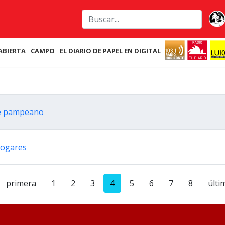
ABIERTA
CAMPO
EL DIARIO DE PAPEL EN DIGITAL
ste pampeano
 hogares
primera
1
2
3
4
5
6
7
8
últi