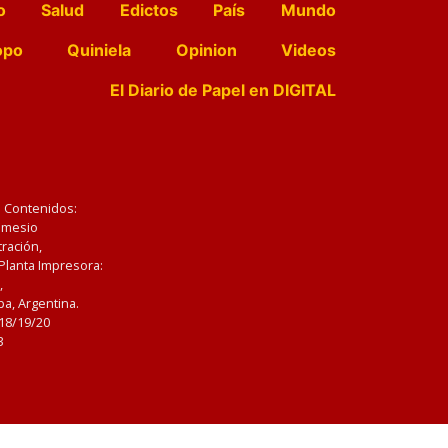
o
Salud
Edictos
País
Mundo
opo
Quiniela
Opinion
Videos
El Diario de Papel en DIGITAL
e Contenidos:
Nemesio
ración,
 Planta Impresora:
,
a, Argentina.
/18/19/20
3