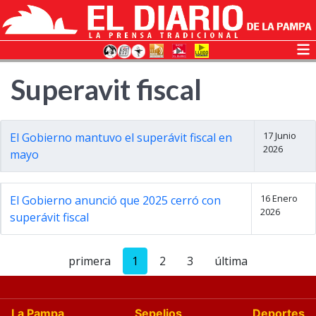
Superavit fiscal
17 Junio
El Gobierno mantuvo el superávit fiscal en
2026
mayo
16 Enero
El Gobierno anunció que 2025 cerró con
2026
superávit fiscal
primera
1
2
3
última
La Pampa
Sepelios
Deportes