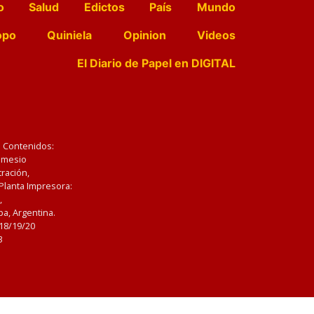
o
Salud
Edictos
País
Mundo
opo
Quiniela
Opinion
Videos
El Diario de Papel en DIGITAL
e Contenidos:
Nemesio
ración,
 Planta Impresora:
,
a, Argentina.
/18/19/20
3