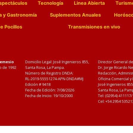
spectáculos
Tecnología
Linea Abierta
Turism
a y Gastronomía
Suplementos Anuales
Horósc
e Pocillos
Transmisiones en vivo
Nemesio
Domicilio Legal: José Ingenieros 855,
Director General d
o de 1992
Santa Rosa, La Pampa.
Dr. Jorge Ricardo 
Número de Registro DNDA:
Redacción, Administ
RL-2019-55551274-APN-DNDA#MJ
Oficina Comercial y
Edición #
9418
José Ingenieros 855
Fecha de Edición:
7/08/2026
Santa Rosa, La Pamp
Fecha de Inicio: 19/10/2000
Tel: (02954) 411117
Cel: +54 2954 53521