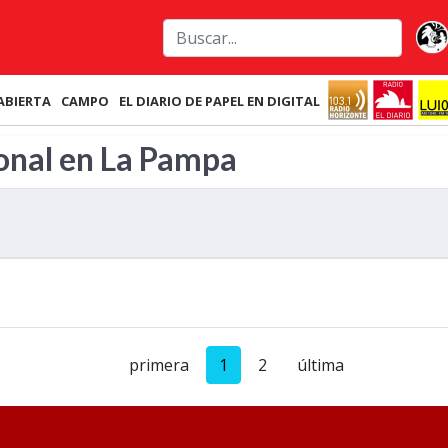
ABIERTA
CAMPO
EL DIARIO DE PAPEL EN DIGITAL
ional en La Pampa
primera
1
2
última