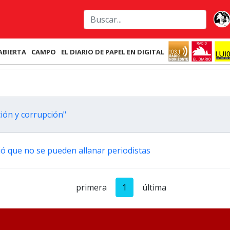
ABIERTA
CAMPO
EL DIARIO DE PAPEL EN DIGITAL
ión y corrupción"
tió que no se pueden allanar periodistas
primera
1
última