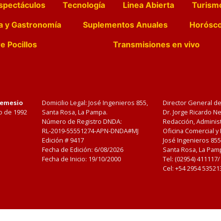
spectáculos
Tecnología
Linea Abierta
Turism
a y Gastronomía
Suplementos Anuales
Horósc
e Pocillos
Transmisiones en vivo
Nemesio
Domicilio Legal: José Ingenieros 855,
Director General d
o de 1992
Santa Rosa, La Pampa.
Dr. Jorge Ricardo 
Número de Registro DNDA:
Redacción, Administ
RL-2019-55551274-APN-DNDA#MJ
Oficina Comercial y
Edición #
9417
José Ingenieros 855
Fecha de Edición:
6/08/2026
Santa Rosa, La Pamp
Fecha de Inicio: 19/10/2000
Tel: (02954) 411117
Cel: +54 2954 53521