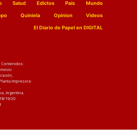
o
Salud
Edictos
País
Mundo
opo
Quiniela
Opinion
Videos
El Diario de Papel en DIGITAL
e Contenidos:
Nemesio
ración,
 Planta Impresora:
,
a, Argentina.
/18/19/20
3