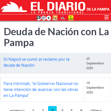
Deuda de Nación con La
Pampa
23
Di Nápoli se sumó al reclamo por la
Septiembre
deuda de Nación
2025
19
Para Intronati, "el Gobierno Nacional no
Septiembre
tiene intención de avanzar con las obras
2025
en La Pampa"
primera
1
2
3
4
5
6
última