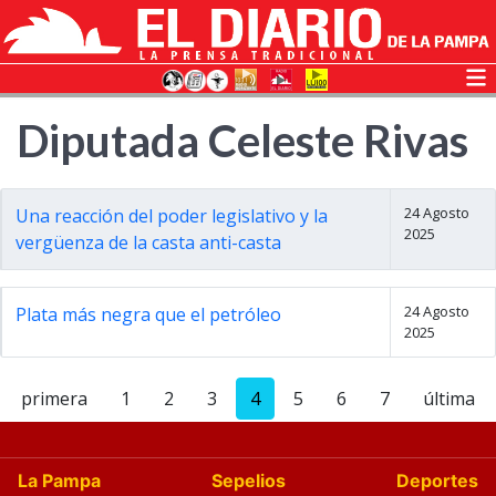
Diputada Celeste Rivas
24 Agosto
Una reacción del poder legislativo y la
2025
vergüenza de la casta anti-casta
24 Agosto
Plata más negra que el petróleo
2025
primera
1
2
3
4
5
6
7
última
La Pampa
Sepelios
Deportes