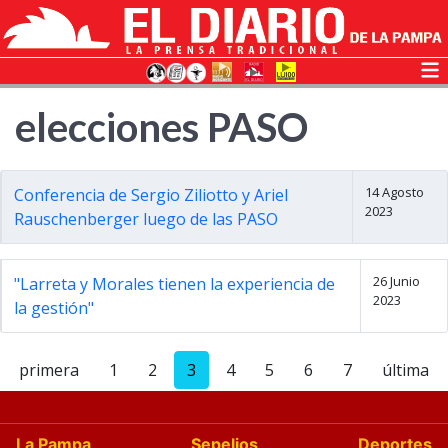
elecciones PASO
14 Agosto
Conferencia de Sergio Ziliotto y Ariel
2023
Rauschenberger luego de las PASO
26 Junio
"Larreta y Morales tienen la experiencia de
2023
la gestión"
primera
1
2
3
4
5
6
7
última
La Pampa
Sepelios
Deportes