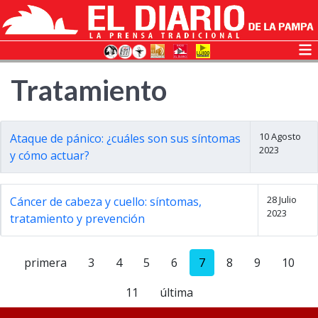
Tratamiento
10 Agosto
Ataque de pánico: ¿cuáles son sus síntomas
2023
y cómo actuar?
28 Julio
Cáncer de cabeza y cuello: síntomas,
2023
tratamiento y prevención
primera
3
4
5
6
7
8
9
10
11
última