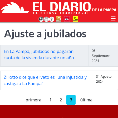
Ajuste a jubilados
05
En La Pampa, jubilados no pagarán
Septiembre
cuota de la vivienda durante un año
2024
31 Agosto
Ziliotto dice que el veto es "una injusticia y
2024
castiga a La Pampa"
primera
1
2
3
última