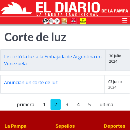
Corte de luz
30 Julio
Le cortó la luz a la Embajada de Argentina en
2024
Venezuela
03 Junio
Anuncian un corte de luz
2024
primera
1
2
3
4
5
última
La Pampa
Sepelios
Deportes