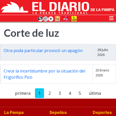
Corte de luz
28 Julio
Otra poda particular provocó un apagón
2026
20 Enero
Crece la incertidumbre por la situación del
2026
Frigorífico Pico
primera
1
2
3
4
5
última
La Pampa
Sepelios
Deportes