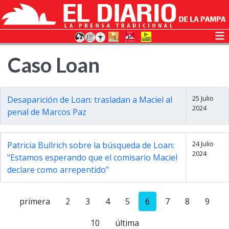
Caso Loan
25 Julio
Desaparición de Loan: trasladan a Maciel al
2024
penal de Marcos Paz
24 Julio
Patricia Bullrich sobre la búsqueda de Loan:
2024
"Estamos esperando que el comisario Maciel
declare como arrepentido"
primera
2
3
4
5
6
7
8
9
10
última