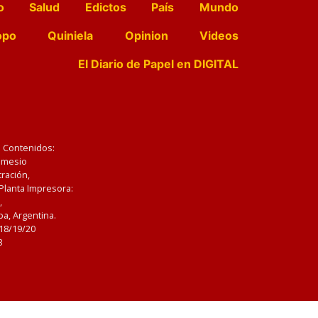
o
Salud
Edictos
País
Mundo
opo
Quiniela
Opinion
Videos
El Diario de Papel en DIGITAL
e Contenidos:
Nemesio
ración,
 Planta Impresora:
,
a, Argentina.
/18/19/20
3