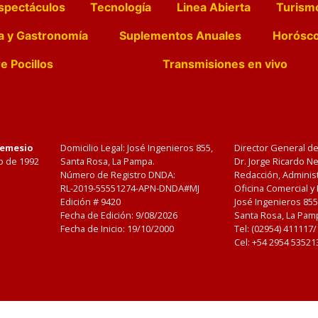
spectáculos
Tecnología
Linea Abierta
Turism
a y Gastronomía
Suplementos Anuales
Horósc
e Pocillos
Transmisiones en vivo
Nemesio
Domicilio Legal: José Ingenieros 855,
Director General d
o de 1992
Santa Rosa, La Pampa.
Dr. Jorge Ricardo 
Número de Registro DNDA:
Redacción, Administ
RL-2019-55551274-APN-DNDA#MJ
Oficina Comercial y
Edición #
9420
José Ingenieros 855
Fecha de Edición:
9/08/2026
Santa Rosa, La Pamp
Fecha de Inicio: 19/10/2000
Tel: (02954) 411117
Cel: +54 2954 53521