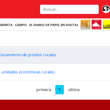
ABIERTA
CAMPO
EL DIARIO DE PAPEL EN DIGITAL
ccionamiento de predios rurales
ar unidades económicas rurales
primera
1
última